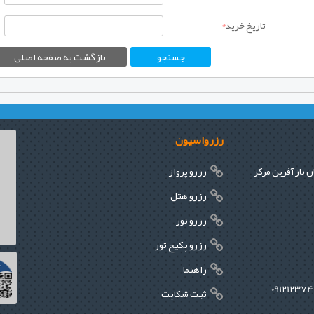
تاریخ خرید
*
رزرواسیون
ن نازآفرین مرکز
رزرو پرواز
رزرو هتل
رزرو تور
رزرو پکیج تور
راهنما
ثبت شکایت