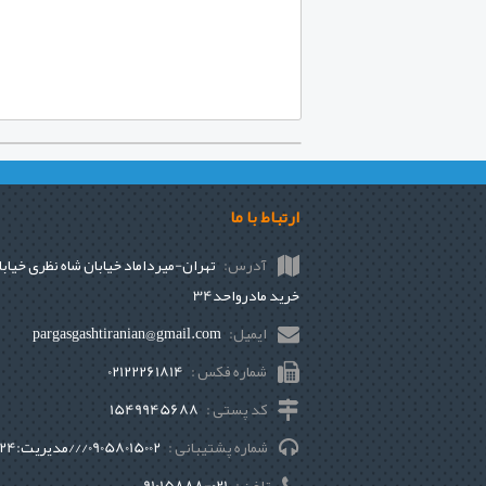
ارتباط با ما
آدرس:
تهران-میرداماد خیابان شاه نظری خیابا
خرید مادرواحد34
ایمیل:
pargasgashtiranian@gmail.com
شماره فکس :
02122261814
کد پستی :
1549945688
شماره پشتیبانی :
09058015002///مديريت:09121237424
تلفن :
021-91015888