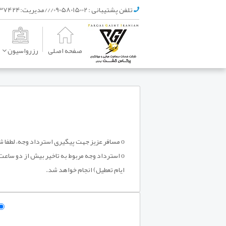
تلفن پشتیبانی :
09058015002///مديريت:09121237424
صفحه اصلی
رزرواسیون
o مسافر عزیز جهت پیگیری استرداد وجه، لطفا شماره پیگیری را یادداشت نمایید.
ایام تعطیل) انجام خواهد شد.