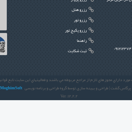
رزرو هتل
رزرو تور
رزرو پکیج تور
راهنما
ثبت شکایت
مورد داراي مجوزهاي لازم از مراجع مربوطه مي باشند و فعاليتهاي اين سايت تابع قوا
 پرگاس گشت | طراحی و بهينه سازی توسط گروه طراحی و برنامه نویسی
MoghimSoft
Ver :12.2.2