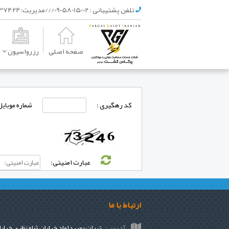
تلفن پشتیبانی :
09058015002///مديريت:09121237424
صفحه اصلی
رزرواسیون
کد رهگیری :
شماره موبایل
عبارت امنیتی:
ارتباط با ما
آدرس:
تهران-میرداماد خیابان شاه نظری خیابا