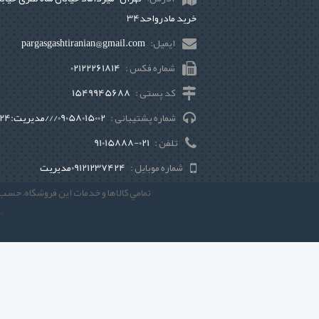
خرید مادرواحد34
ایمیل:
pargasgashtiranian@gmail.com
شماره فکس :
02122261814
کد پستی :
1549945688
شماره پشتیبانی :
09058015002///مديريت:09121237424
تلفن :
021-91015888
شماره موبایل :
09121237424مديريت
تمامي كالاها و خدمات اين فروشگاه، حسب 
©